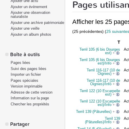
Ajouter une actu
Pages utilisa
Ajouter un évènement
Ajouter une observation
naturaliste
Afficher les 25 pages
Ajouter une archive patrimoniale
Ajouter une veille
(25 précédentes) (
25 suivante
Ajouter un album photos
T
Terril 105 (6 bis Dourges
Act
est)
+
Boîte à outils
Terril 105 (6 bis Dourges
Act
Pages liées
est)/Info
+
Suivi des pages liées
Terril 116-117 (10 de
Act
Oignies)
+
Importer un fichier
Pages spéciales
Terril 116-117 (10 de
Act
Oignies)/Info
+
Version imprimable
Terril 122 (10 Escarpelle
Act
Adresse de cette version
est)
+
Information sur la page
Terril 122 (10 Escarpelle
Act
Chercher les propriétés
est)/Info
+
Terril 139 (Pâturelles)
+
Act
Terril 139
Act
(Pâturelles)/Info
+
Partager
Terril 14 (5 d'Auchel)
+
Act