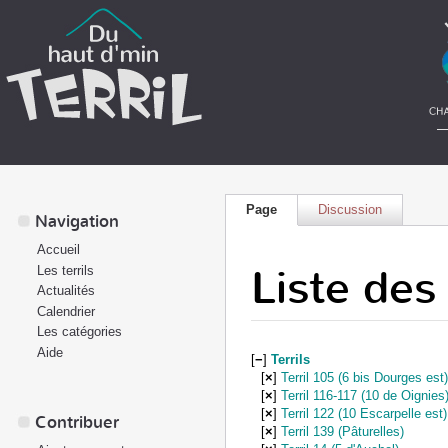
Page
Discussion
Navigation
Accueil
Liste des
Les terrils
Actualités
Calendrier
Les catégories
Aide
[
−
]
Terrils
[
×
]
Terril 105 (6 bis Dourges est
[
×
]
Terril 116-117 (10 de Oignies
[
×
]
Terril 122 (10 Escarpelle est)
Contribuer
[
×
]
Terril 139 (Pâturelles)