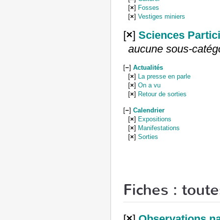
[
×
]
Fosses
[
×
]
Vestiges miniers
[
×
]
Sciences Partic
aucune sous-catég
[
−
]
Actualités
[
×
]
La presse en parle
[
×
]
On a vu
[
×
]
Retour de sorties
[
−
]
Calendrier
[
×
]
Expositions
[
×
]
Manifestations
[
×
]
Sorties
Fiches : toute
[
×
]
Observations na