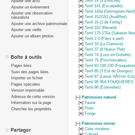
[
×
]
Terril 14 (5 d'Auchel)
Ajouter une actu
[
×
]
Terril 141 (Escarpelle)
Ajouter un évènement
[
×
]
Terril 143a (Germignies-Nord
Ajouter une observation
[
×
]
Terril 152/153 (Audiffret)
naturaliste
[
×
]
Terril 16 (1 de Ferfay)
Ajouter une archive patrimoniale
[
×
]
Terril 162 (Renard)
Ajouter une veille
[
×
]
Terril 175-175a (Sabatier Nor
Ajouter un album photos
[
×
]
Terril 2-3 (Pays à part)
[
×
]
Terril 33 (La Clarence)
[
×
]
Terril 37 (8 Noeux Plat)
[
×
]
Terril 74 (Loos-en-Gohelle)
Boîte à outils
[
×
]
Terril 75 (Pinchonvalles)
[
×
]
Terril 83 100 230 (Fouquières
Pages liées
[
×
]
Terril 85 (3 Est de Dourges)
Suivi des pages liées
[
×
]
Terril 87 (Lavoir HÃ©nin Est)
Importer un fichier
[
×
]
Terril 95 95A FOUQUIERES
Pages spéciales
[
×
]
Terril 98 (Estevelles)
Version imprimable
Adresse de cette version
[
−
]
Patrimoine naturel
[
+
]
Faune
Information sur la page
[
×
]
Flore
Chercher les propriétés
[
×
]
Fonge
[
−
]
Patrimoine minier
[
×
]
Cités minières
Partager
[
×
]
Culturel