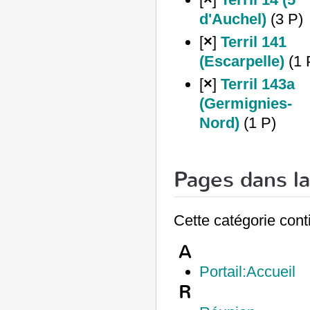
d'Auchel)
‎
(3 P)
[
×
]
Terril 141
(Escarpelle)
‎
(1 
[
×
]
Terril 143a
(Germignies-
Nord)
‎
(1 P)
Pages dans la 
Cette catégorie cont
A
Portail:Accueil
R