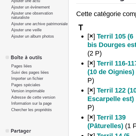
Ajouter une actu
Ajouter un évènement
Cette catégorie com
Ajouter une observation
naturaliste
Ajouter une archive patrimoniale
T
Ajouter une veille
[
×
]
Terril 105 (6
Ajouter un album photos
bis Dourges est
(2 P)
Boîte à outils
[
×
]
Terril 116-11
Pages liées
(10 de Oignies)
‎
Suivi des pages liées
Importer un fichier
P)
Pages spéciales
[
×
]
Terril 122 (1
Version imprimable
Adresse de cette version
Escarpelle est)
‎
Information sur la page
P)
Chercher les propriétés
[
×
]
Terril 139
(Pâturelles)
‎
(1 
Partager
[
×
]
Terril 14 (5