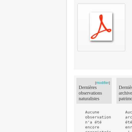
modifier
[
]
Dernières
Derniè
observations
archiv
naturalistes
patrim
Aucune 
Auc
observation 
arc
n'a été 
été
encore 
en