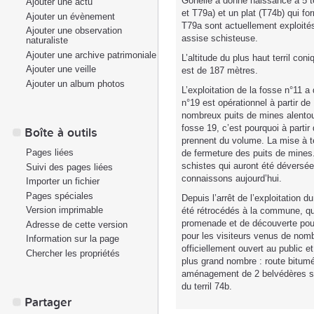
Gohelle a donné naissance à 5 te
Ajouter une actu
et T79a) et un plat (T74b) qui for
Ajouter un évènement
T79a sont actuellement exploités,
Ajouter une observation
assise schisteuse.
naturaliste
Ajouter une archive patrimoniale
L’altitude du plus haut terril con
Ajouter une veille
est de 187 mètres.
Ajouter un album photos
L’exploitation de la fosse n°11 a
n°19 est opérationnel à partir d
nombreux puits de mines alentou
fosse 19, c’est pourquoi à partir 
Boîte à outils
prennent du volume. La mise à te
Pages liées
de fermeture des puits de mines
schistes qui auront été déversée
Suivi des pages liées
connaissons aujourd’hui.
Importer un fichier
Pages spéciales
Depuis l’arrêt de l’exploitation d
Version imprimable
été rétrocédés à la commune, qui
promenade et de découverte pou
Adresse de cette version
pour les visiteurs venus de nomb
Information sur la page
officiellement ouvert au public e
Chercher les propriétés
plus grand nombre : route bitum
aménagement de 2 belvédères s
du terril 74b.
Partager