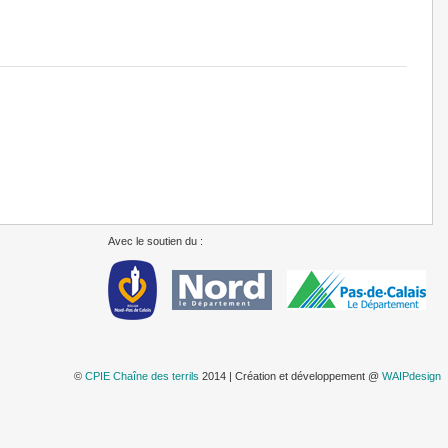
Avec le soutien du :
©
CPIE Chaîne des terrils
2014 | Création et développement @
WAIPdesign