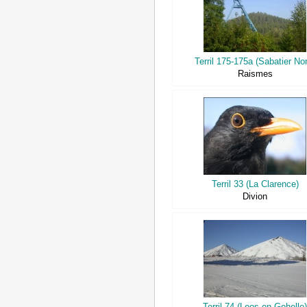
Terril 175-175a (Sabatier No
Raismes
Terril 33 (La Clarence)
Divion
Terril 74 (Loos-en-Gohelle)