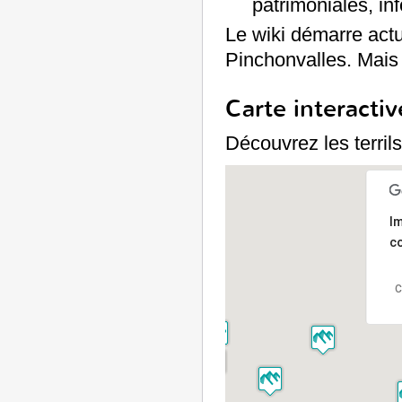
patrimoniales, inf
Le wiki démarre actu
Pinchonvalles. Mais d'
Carte interactiv
Découvrez les terril
Im
co
C