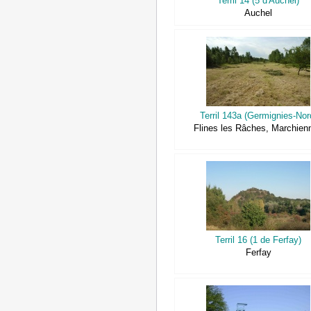
Terril 14 (5 d'Auchel)
Auchel
Terril 143a (Germignies-Nor
Flines les Râches, Marchien
Terril 16 (1 de Ferfay)
Ferfay