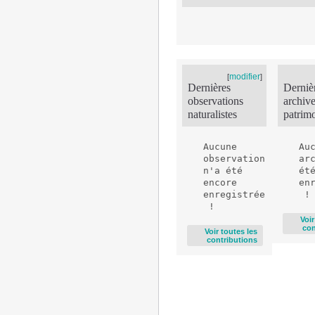
modifier
[
]
Dernières
Derniè
observations
archiv
naturalistes
patrim
Aucune 
Auc
observation 
arc
n'a été 
été
encore 
en
enregistrée
Voir
con
Voir toutes les
contributions