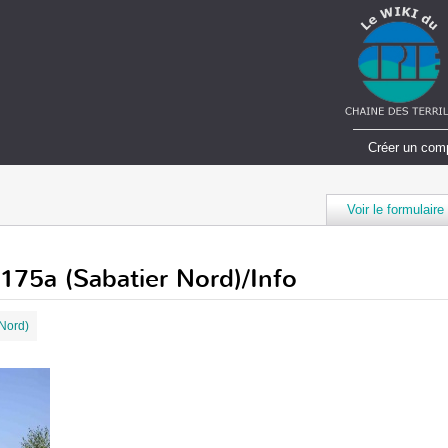
Créer un com
Voir le formulaire
5-175a (Sabatier Nord)/Info
 Nord)