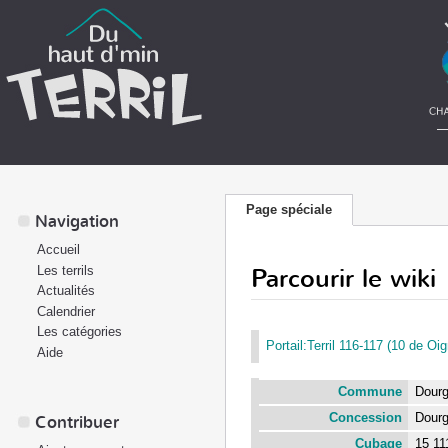
Page spéciale
Navigation
Accueil
Parcourir le wiki
Les terrils
Actualités
Calendrier
Les catégories
Portail:Terril 116-117 (10 de Oig
Aide
Commune
Dour
Concession
Dour
Contribuer
Cubage
15 1