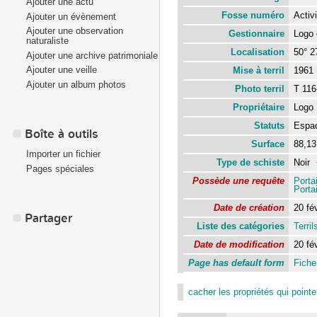
Ajouter une actu
Fosse numéro
Activ
Ajouter un évènement
Ajouter une observation
Gestionnaire
Logo
naturaliste
Localisation
50° 27
Ajouter une archive patrimoniale
Ajouter une veille
Mise à terril
196
Ajouter un album photos
Photo terril
T 11
Propriétaire
Logo 
Statuts
Espac
Boîte à outils
Surface
88,1
Importer un fichier
Type de schiste
Noir
Pages spéciales
Possède une requête
Portai
Portai
Date de création
20 fé
Partager
Liste des catégories
Terril
Date de modification
20 fé
Page has default form
Fiche 
cacher les propriétés qui pointen