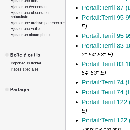
Ajouter une actu
Portail:Terril 87 
Ajouter un évènement
Ajouter une observation
Portail:Terril 9
naturaliste
Ajouter une archive patrimoniale
E
)
Ajouter une veille
Portail:Terril 
Ajouter un album photos
Portail:Terril 83 
2° 54' 53" E
)
Boîte à outils
Portail:Terril 83
Importer un fichier
Pages spéciales
54' 53" E
)
Portail:Terril 74
Partager
Portail:Terril 74 
Portail:Terril 122
E
)
Portail:Terril 122
(
50° 27' 7" N, 2° 59' 26" E
)