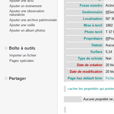
Ajouter une actu
Fosse numéro
Activ
Ajouter un évènement
Ajouter une observation
Gestionnaire
{{{Ge
naturaliste
Localisation
50° 30
Ajouter une archive patrimoniale
Ajouter une veille
Mise à terril
190
Ajouter un album photos
Photo terril
T 37
Propriétaire
{{{Pro
Statuts
Auc
Boîte à outils
Surface
5,14
Importer un fichier
Type de schiste
Noir
Pages spéciales
Date de création
20 fé
Date de modification
20 fé
Partager
Page has default form
Fiche 
cacher les propriétés qui pointen
Aucune propriété ne 