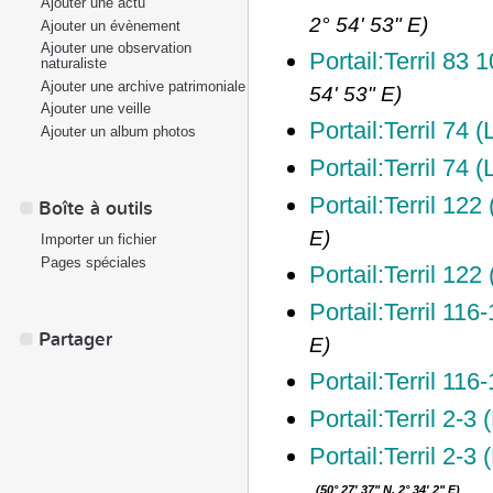
Ajouter une actu
2° 54' 53" E
)
Ajouter un évènement
Ajouter une observation
Portail:Terril 83
naturaliste
Ajouter une archive patrimoniale
54' 53" E
)
Ajouter une veille
Portail:Terril 74
Ajouter un album photos
Portail:Terril 74 
Portail:Terril 122
Boîte à outils
E
)
Importer un fichier
Pages spéciales
Portail:Terril 122
Portail:Terril 116
Partager
E
)
Portail:Terril 116
Portail:Terril 2-3 
Portail:Terril 2-3
(
50° 27' 37" N, 2° 34' 2" E
)