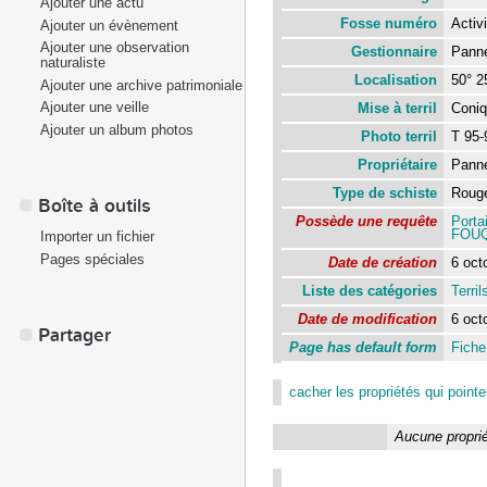
Ajouter une actu
Fosse numéro
Activ
Ajouter un évènement
Ajouter une observation
Gestionnaire
Panne
naturaliste
Localisation
50° 2
Ajouter une archive patrimoniale
Ajouter une veille
Mise à terril
Coniq
Ajouter un album photos
Photo terril
T 95
Propriétaire
Panne
Type de schiste
Rouge
Boîte à outils
Possède une requête
Porta
FOU
Importer un fichier
Pages spéciales
Date de création
6 oct
Liste des catégories
Terril
Date de modification
6 oct
Partager
Page has default form
Fiche 
cacher les propriétés qui pointen
Aucune proprié