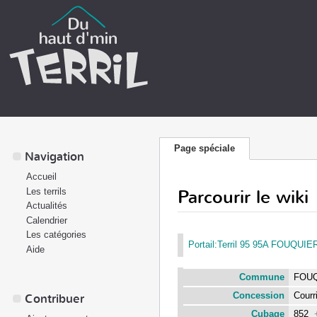
Page spéciale
Navigation
Accueil
Parcourir le wiki
Les terrils
Actualités
Calendrier
Les catégories
Portail:Terril 95 95A FOUQUI
Aide
Commune
FOU
Concession
Courr
Contribuer
Cubage
852