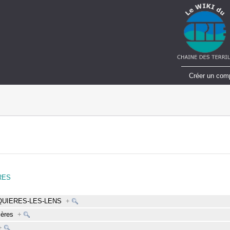
Créer un com
ERES
QUIERES-LES-LENS
+
ières
+
+