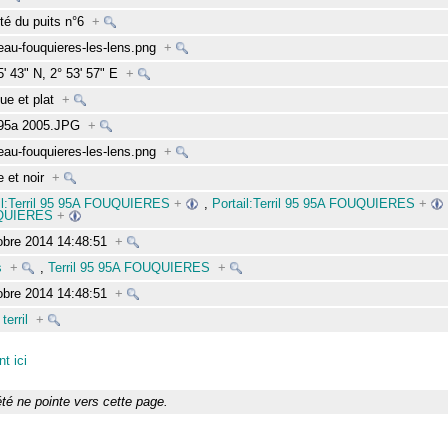
ité du puits n°6
+
au-fouquieres-les-lens.png
+
5' 43" N, 2° 53' 57" E
+
ue et plat
+
-95a 2005.JPG
+
au-fouquieres-les-lens.png
+
 et noir
+
il:Terril 95 95A FOUQUIERES
+
,
Portail:Terril 95 95A FOUQUIERES
+
QUIERES
+
obre 2014 14:48:51
+
s
+
,
Terril 95 95A FOUQUIERES
+
obre 2014 14:48:51
+
terril
+
t ici
té ne pointe vers cette page.