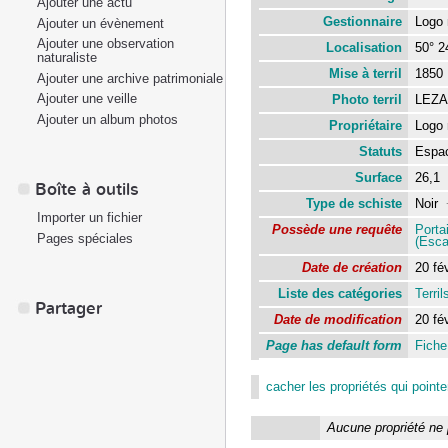
Ajouter une actu
Gestionnaire
Logo 
Ajouter un évènement
Ajouter une observation
Localisation
50° 24
naturaliste
Mise à terril
185
Ajouter une archive patrimoniale
Ajouter une veille
Photo terril
LEZA
Ajouter un album photos
Propriétaire
Logo 
Statuts
Espac
Surface
26,1
Boîte à outils
Type de schiste
Noir
Importer un fichier
Possède une requête
Portai
Pages spéciales
(Esca
Date de création
20 fé
Liste des catégories
Terril
Partager
Date de modification
20 fé
Page has default form
Fiche 
cacher les propriétés qui pointen
Aucune propriété ne 