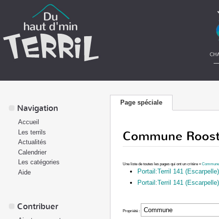
Page spéciale
Navigation
Accueil
Commune Roost
Les terrils
Actualités
Calendrier
Les catégories
Une liste de toutes les pages qui ont un critère «
Commun
Portail:Terril 141 (Escarpelle)
Aide
Portail:Terril 141 (Escarpelle)
Contribuer
Propriété :