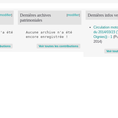
Dernières archives
Dernières infos ve
modifier
modifier
]
[
]
patrimoniales
Circulation moto
du 2014/03/23 (T
'a été 
Aucune archive n'a été 
Oignies)) - 1
(Pu
2014)
ibutions
Voir toutes les contributions
Voir tou