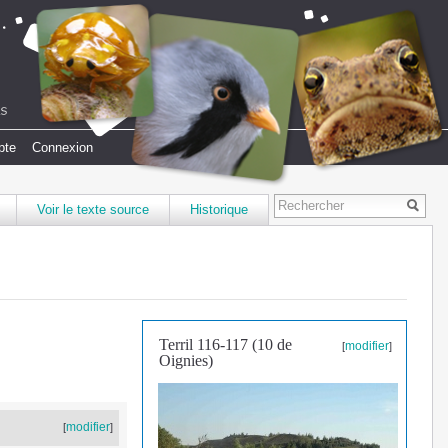
pte
Connexion
Voir le texte source
Historique
Terril 116-117 (10 de
modifier
[
]
Oignies)
modifier
[
]