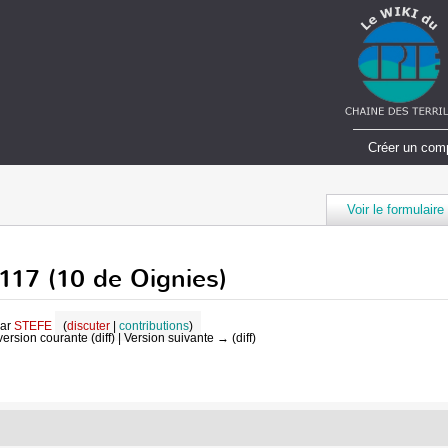
Créer un com
Voir le formulaire
6-117 (10 de Oignies)
par
STEFE
(
discuter
|
contributions
)
version courante (diff) | Version suivante → (diff)