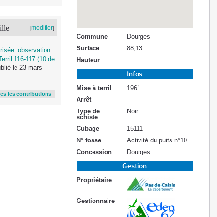
ille
modifier
[
]
Commune
Dourges
Surface
88,13
risée, observation
erril 116-117 (10 de
Hauteur
blié le 23 mars
Infos
Mise à terril
1961
tes les contributions
Arrêt
Type de
Noir
schiste
Cubage
15111
N° fosse
Activité du puits n°10
Concession
Dourges
Gestion
Propriétaire
Gestionnaire