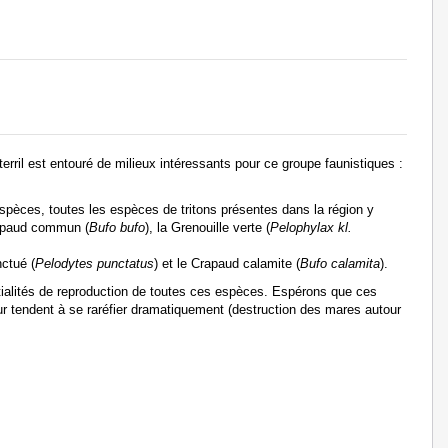
terril est entouré de milieux intéressants pour ce groupe faunistiques :
pèces, toutes les espèces de tritons présentes dans la région y
rapaud commun (
Bufo bufo
), la Grenouille verte (
Pelophylax kl.
nctué (
Pelodytes punctatus
) et le Crapaud calamite (
Bufo calamita
).
ntialités de reproduction de toutes ces espèces. Espérons que ces
ur tendent à se raréfier dramatiquement (destruction des mares autour