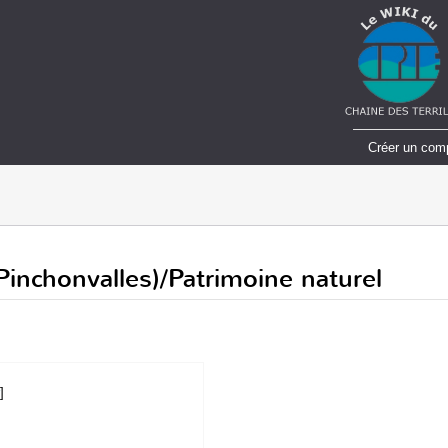
Créer un com
 (Pinchonvalles)/Patrimoine naturel
]