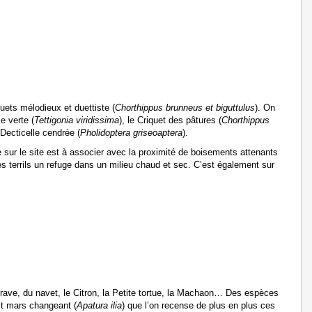
iquets mélodieux et duettiste (
Chorthippus brunneus et biguttulus
). On
e verte (
Tettigonia viridissima
), le Criquet des pâtures (
Chorthippus
a Decticelle cendrée (
Pholidoptera griseoaptera
).
e sur le site est à associer avec la proximité de boisements attenants
es terrils un refuge dans un milieu chaud et sec. C’est également sur
 rave, du navet, le Citron, la Petite tortue, la Machaon… Des espèces
tit mars changeant (
Apatura ilia
) que l’on recense de plus en plus ces