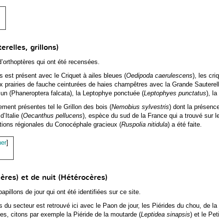
]
erelles, grillons)
d’orthoptères qui ont été recensées.
s est présent avec le Criquet à ailes bleues (
Oedipoda caerulescens
), les cr
ux prairies de fauche ceinturées de haies champêtres avec la Grande Sauterell
un (Phaneroptera falcata), la Leptophye ponctuée (
Leptophyes punctatus
), l
ment présentes tel le Grillon des bois (
Nemobius sylvestris
) dont la présenc
’Italie (
Oecanthus pellucens
), espèce du sud de la France qui a trouvé sur l
tions régionales du Conocéphale gracieux (
Ruspolia nitidula
) a été faite.
her
]
cères) et de nuit (Hétérocères)
pillons de jour qui ont été identifiées sur ce site.
du secteur est retrouvé ici avec le Paon de jour, les Piérides du chou, de la
es, citons par exemple la Piéride de la moutarde (
Leptidea sinapsis
) et le Pe