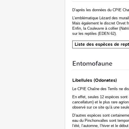
D’après les données du CPIE Chaîn
L’emblématique Lézard des murail
Mais également le discret Orvet fr
Enfin, la Couleuvre à collier (
Natri
sur les reptiles (EDEN 62).
Liste des espèces de rept
Entomofaune
Libellules (Odonates)
Le CPIE Chaîne des Terrils ne di
En effet, seules 12 espèces sont 
cancellatum
) et le plus rare agrion
observé sur ce site qu’à une seule
D’autres espèces sont certainemen
eau du Pinchonvalles sont temporai
l’été, l’automne, l’hiver et le déb