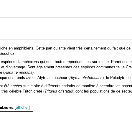
riche en amphibiens. Cette particularité vient très certainement du fait que ce 
a Souchez.
pèces d’amphibiens qui sont toutes reproductrices sur le site. Parmi ces es
on et d’hivernage. Sont également présentes des espèces communes tel le C
e (
Rana temporaria
).
ique des terrils avec l’Alyte accoucheur (
Alytes obstetricans
), le Pélodyte po
été créées sur le site à différents endroits de manière à accroitre les pote
très célèbre Triton crêté (
Triturus cristatus
) dont les populations de ce secte
ibiens
[
afficher
]