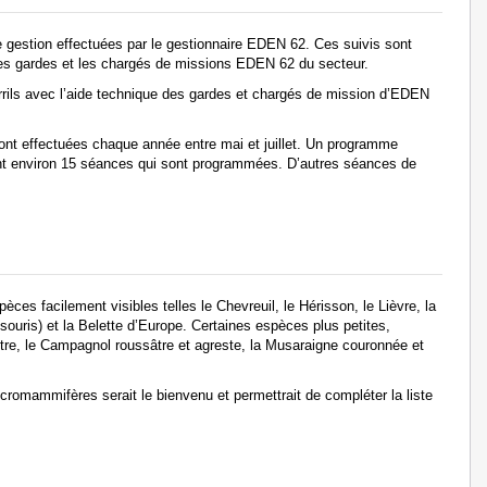
 de gestion effectuées par le gestionnaire EDEN 62. Ces suivis sont
 les gardes et les chargés de missions EDEN 62 du secteur.
ils avec l’aide technique des gardes et chargés de mission d’EDEN
t effectuées chaque année entre mai et juillet. Un programme
ont environ 15 séances qui sont programmées. D’autres séances de
èces facilement visibles telles le Chevreuil, le Hérisson, le Lièvre, la
ouris) et la Belette d’Europe. Certaines espèces plus petites,
stre, le Campagnol roussâtre et agreste, la Musaraigne couronnée et
cromammifères serait le bienvenu et permettrait de compléter la liste