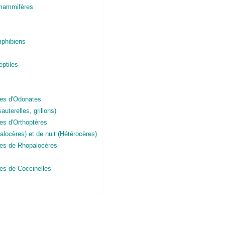
 mammifères
mphibiens
eptiles
ces d'Odonates
auterelles, grillons)
es d'Orthoptères
alocères) et de nuit (Hétérocères)
ces de Rhopalocères
es de Coccinelles