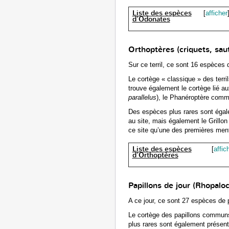
Liste des espèces
[
afficher
d'Odonates
Orthoptères (criquets, saut
Sur ce terril, ce sont 16 espèces 
Le cortège « classique » des terril
trouve également le cortège lié a
parallelus
), le Phanéroptère comm
Des espèces plus rares sont égale
au site, mais également le Grillon d
ce site qu’une des premières men
Liste des espèces
[
affic
d'Orthoptères
Papillons de jour (Rhopalo
A ce jour, ce sont 27 espèces de pa
Le cortège des papillons communs 
plus rares sont également présent