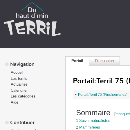
Portail
Discussion
Navigation
Accueil
Portail:Terril 75
Les terrils
Actualités
Calendrier
<
Portail:Terril 75 (Pinchonvalles)
Les catégories
Aide
Sommaire
[
masquer
1
Suivis naturalistes
Contribuer
2
Mammifères