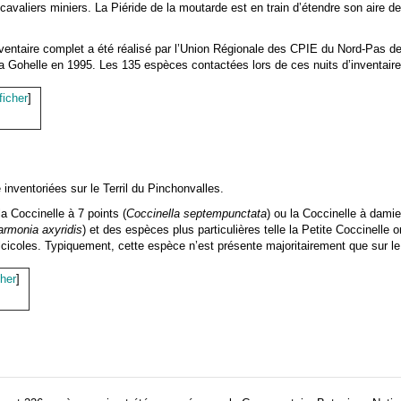
 cavaliers miniers. La Piéride de la moutarde est en train d’étendre son aire de
ventaire complet a été réalisé par l’Union Régionale des CPIE du Nord-Pas de 
 la Gohelle en 1995. Les 135 espèces contactées lors de ces nuits d’inventair
ficher
]
inventoriées sur le Terril du Pinchonvalles.
Coccinelle à 7 points (
Coccinella septempunctata
) ou la Coccinelle à damie
armonia axyridis
) et des espèces plus particulières telle la Petite Coccinelle o
lcicoles. Typiquement, cette espèce n’est présente majoritairement que sur le
cher
]