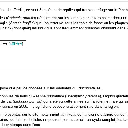
e des Terrils, ce sont 3 espèces de reptiles qui trouvent refuge sur le Pinch
les (
Podarcis muralis
) très présent sur les terrils les mieux exposés dont une 
agile (
Anguis fragilis
) que l’on retrouve sous les tapis de fosse ou les plaques 
x natrix
) dont quelques individus sont fréquemment observés chassant dans le
iles
[
afficher
]
spose que peu de données sur les odonates du Pinchonvalles.
connues de nous : l’Aeshne printanière (
Brachytron pratense
), l’agrion gracieu
 délicat (
Ischnura pumilio
) qui a été vu cette année sur l’anicienne mare qui 
 reprise en 2008. Il s’agit d’une espèce relativement rare dans la région.
t présentes sur le site, notamment au niveau de l’ancienne sablière qui est l
res, de fait les libellules ne peuvent pas accomplir un cycle complet, les la
ut du printemps dans l’eau.