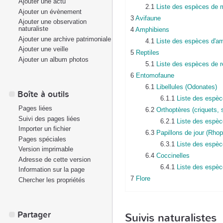
Ajouter une actu
2.1
Liste des espèces de
Ajouter un évènement
3
Avifaune
Ajouter une observation
naturaliste
4
Amphibiens
Ajouter une archive patrimoniale
4.1
Liste des espèces d'a
Ajouter une veille
5
Reptiles
Ajouter un album photos
5.1
Liste des espèces de r
6
Entomofaune
6.1
Libellules (Odonates)
Boîte à outils
6.1.1
Liste des espè
Pages liées
6.2
Orthoptères (criquets, s
Suivi des pages liées
6.2.1
Liste des espèc
Importer un fichier
6.3
Papillons de jour (Rhop
Pages spéciales
6.3.1
Liste des espè
Version imprimable
6.4
Coccinelles
Adresse de cette version
6.4.1
Liste des espèc
Information sur la page
7
Flore
Chercher les propriétés
Partager
Suivis naturalistes