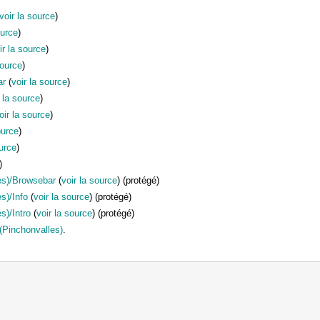
voir la source
)
ource
)
ir la source
)
source
)
ar
(
voir la source
)
r la source
)
oir la source
)
ource
)
ource
)
)
les)/Browsebar
(
voir la source
) (protégé)
es)/Info
(
voir la source
) (protégé)
s)/Intro
(
voir la source
) (protégé)
5 (Pinchonvalles)
.