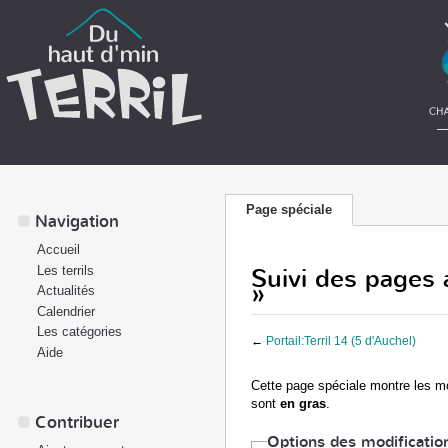
Page spéciale
Navigation
Accueil
Suivi des pages a
Les terrils
»
Actualités
Calendrier
Les catégories
←
Portail:Terril 14 (5 d'Auchel)
Aide
Cette page spéciale montre les mod
sont
en gras
.
Contribuer
Options des modificatio