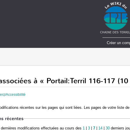
Créer un com
ssociées à « Portail:Terril 116-117 (10
es)/Accessibilité
difications récentes sur les pages qui sont liées. Les pages de votre liste de
ns récentes
dernières modifications effectuées au cours des
1
|
3
|
7
|
14
|
30
derniers jo