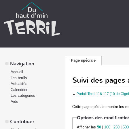
Page spéciale
Navigation
Accueil
Suivi des pages a
Les terrils
Actualités
Calendrier
←
Portail:Terril 116-117 (10 de Oigni
Les catégories
Aide
Cette page spéciale montre les mo
Options des modificatio
Contribuer
Afficher les
50
|
100
|
250
|
500