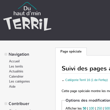
Page spéciale
Navigation
Accueil
Suivi des pages a
Les terrils
Actualités
Calendrier
←
Catégorie:Terril 16 (1 de Ferfay)
Les catégories
Aide
Cette page spéciale montre les mo
Options des modificatio
Contribuer
Afficher les
50
|
100
|
250
|
500