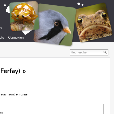
pte
Connexion
Ferfay) »
 suivi sont
en gras
.
urs