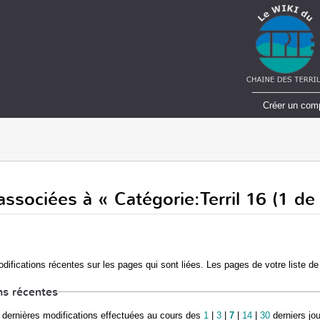
Créer un com
ssociées à « Catégorie:Terril 16 (1 de 
difications récentes sur les pages qui sont liées. Les pages de votre liste de
ns récentes
dernières modifications effectuées au cours des
1
|
3
|
7
|
14
|
30
derniers jo