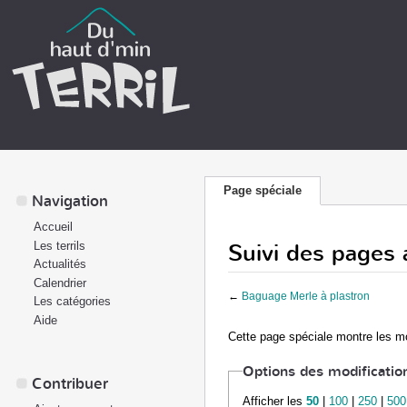
Page spéciale
Navigation
Accueil
Suivi des pages 
Les terrils
Actualités
Calendrier
←
Baguage Merle à plastron
Les catégories
Aide
Cette page spéciale montre les mo
Options des modificatio
Contribuer
Afficher les
50
|
100
|
250
|
500