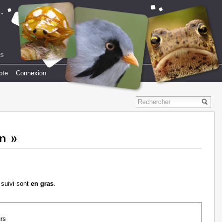
pte
Connexion
n »
 suivi sont
en gras
.
urs