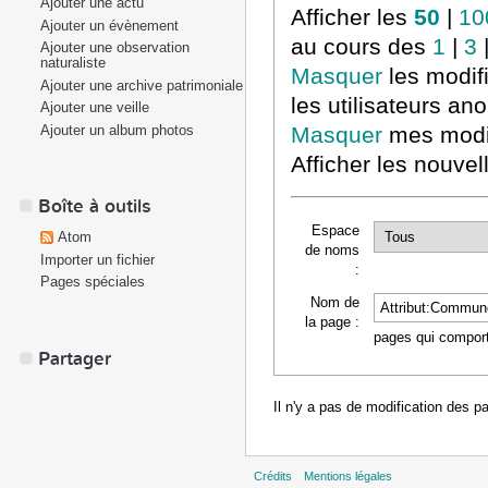
Ajouter une actu
Afficher les
50
|
10
Ajouter un évènement
au cours des
1
|
3
Ajouter une observation
naturaliste
Masquer
les modif
Ajouter une archive patrimoniale
les utilisateurs a
Ajouter une veille
Ajouter un album photos
Masquer
mes modif
Afficher les nouvel
Boîte à outils
Espace
Atom
de noms
Importer un fichier
:
Pages spéciales
Nom de
la page :
pages qui comporte
Partager
Il n'y a pas de modification des p
Crédits
Mentions légales