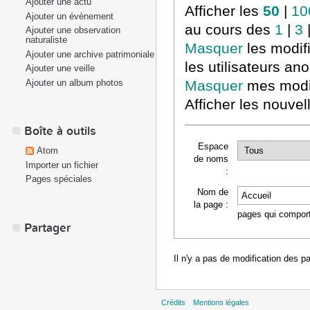
Ajouter une actu
Afficher les
50
|
10
Ajouter un évènement
au cours des
1
|
3
Ajouter une observation
naturaliste
Masquer
les modif
Ajouter une archive patrimoniale
les utilisateurs a
Ajouter une veille
Ajouter un album photos
Masquer
mes modif
Afficher les nouvel
Boîte à outils
Espace
Atom
de noms
Importer un fichier
:
Pages spéciales
Nom de
la page :
pages qui comporte
Partager
Il n'y a pas de modification des p
Crédits
Mentions légales