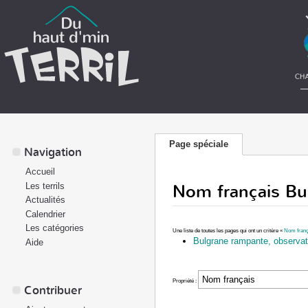
Page spéciale
Navigation
Accueil
Nom français Bu
Les terrils
Actualités
Calendrier
Les catégories
Une liste de toutes les pages qui ont un critère «
Nom franç
Bulgrane rampante, observatio
Aide
Propriété :
Contribuer