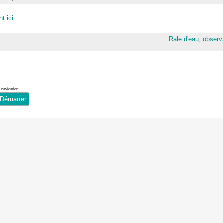
t ici
Rale d'eau, observa
 navigation.