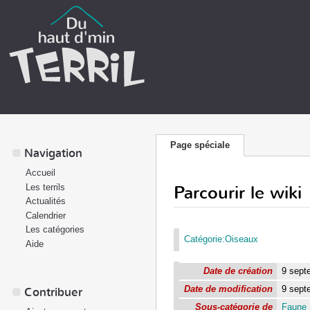
Page spéciale
Navigation
Accueil
Parcourir le wiki
Les terrils
Actualités
Calendrier
Les catégories
Catégorie:Oiseaux
Aide
Date de création
9 sept
Date de modification
9 sept
Contribuer
Sous-catégorie de
Faune