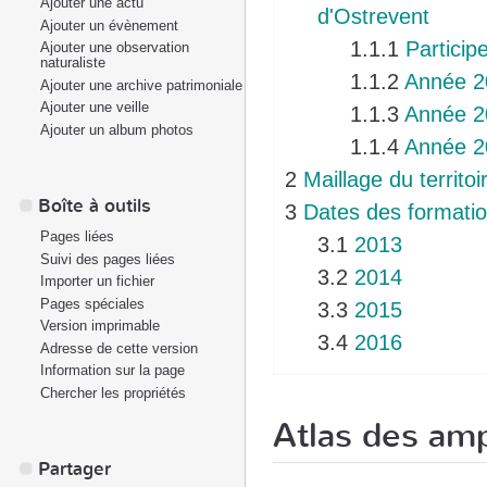
Ajouter une actu
d'Ostrevent
Ajouter un évènement
1.1.1
Participe
Ajouter une observation
naturaliste
1.1.2
Année 2
Ajouter une archive patrimoniale
Ajouter une veille
1.1.3
Année 2
Ajouter un album photos
1.1.4
Année 2
2
Maillage du territoi
Boîte à outils
3
Dates des formation
Pages liées
3.1
2013
Suivi des pages liées
3.2
2014
Importer un fichier
Pages spéciales
3.3
2015
Version imprimable
3.4
2016
Adresse de cette version
Information sur la page
Chercher les propriétés
Atlas des am
Partager