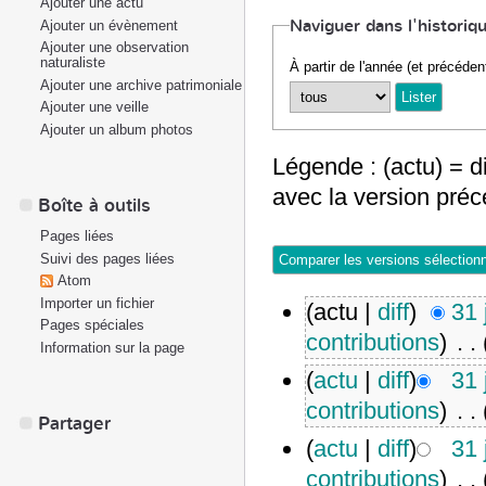
Ajouter une actu
Naviguer dans l'historiq
Ajouter un évènement
Ajouter une observation
naturaliste
À partir de l'année (et précéden
Ajouter une archive patrimoniale
Ajouter une veille
Ajouter un album photos
Légende : (actu) = di
avec la version pré
Boîte à outils
Pages liées
Suivi des pages liées
Atom
Importer un fichier
(actu |
diff
)
31 
Pages spéciales
contributions
)
‎
. .
Information sur la page
(
actu
|
diff
)
31 
contributions
)
‎
. .
Partager
(
actu
|
diff
)
31 
contributions
)
‎
. .