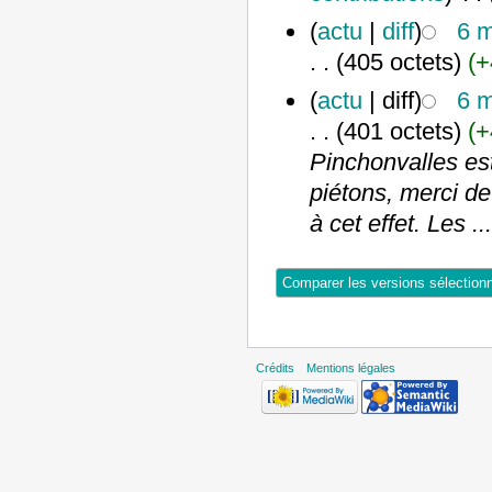
(
actu
|
diff
)
6 m
. .
(405 octets)
(+
(
actu
| diff)
6 m
. .
(401 octets)
(+
Pinchonvalles est
piétons, merci de
à cet effet. Les ..
Crédits
Mentions légales