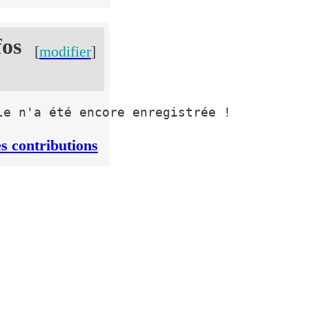
fos
[
modifier
]
es contributions