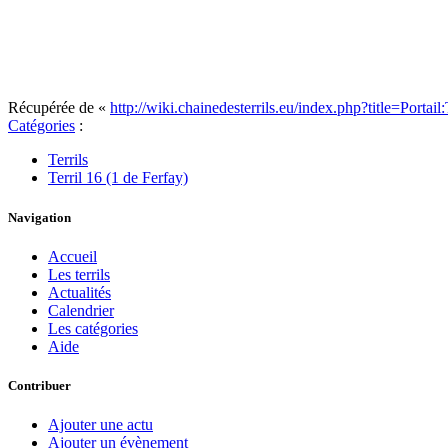
Récupérée de «
http://wiki.chainedesterrils.eu/index.php?title=Port
Catégories
:
Terrils
Terril 16 (1 de Ferfay)
Navigation
Accueil
Les terrils
Actualités
Calendrier
Les catégories
Aide
Contribuer
Ajouter une actu
Ajouter un évènement