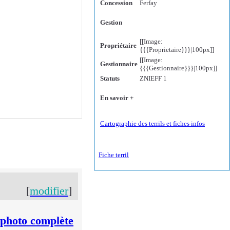
Concession
Ferfay
Gestion
[[Image:
Propriétaire
{{{Proprietaire}}}|100px]]
[[Image:
Gestionnaire
{{{Gestionnaire}}}|100px]]
Statuts
ZNIEFF 1
En savoir +
Cartographie des terrils et fiches infos
Fiche terril
[
modifier
]
e photo complète