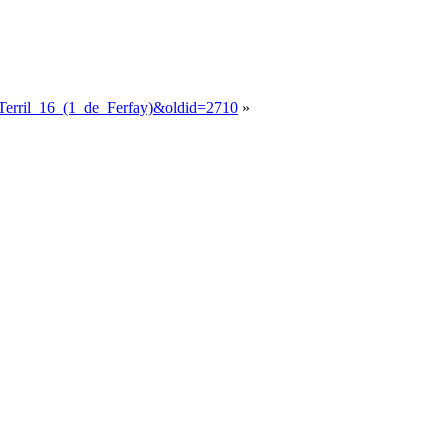
ail:Terril_16_(1_de_Ferfay)&oldid=2710
»