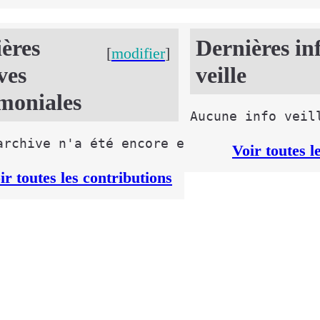
ères
Dernières in
[
modifier
]
ves
veille
moniales
Voir toutes l
ir toutes les contributions