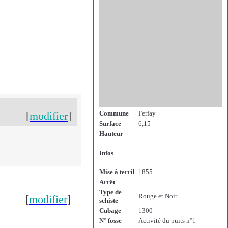
[
modifier
]
Commune
Ferfay
Surface
6,15
Hauteur
Infos
Mise à terril
1855
Arrêt
Type de
Rouge et Noir
[
modifier
]
schiste
Cubage
1300
N° fosse
Activité du puits n°1