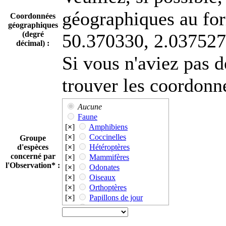
[
×
]
Terril 33 (La Clarence)
géographiques au for
Coordonnées
[
×
]
Terril 37 (8 Noeux Plat)
géographiques
[
×
]
Terril 74 (Loos-en-
(degré
50.370330, 2.037527
Gohelle)
décimal) :
[
×
]
Terril 75
Si vous n'aviez pas 
(Pinchonvalles)
[
×
]
Terril 83 100 230
(Fouquières-lez-lens)
trouver les coordonné
[
×
]
Terril 85 (3 Est de
Dourges)
[
×
]
Terril 87 (Lavoir
Aucune
HÃ©nin Est)
Faune
[
×
]
Terril 95 95A
[
×
]
Amphibiens
FOUQUIERES
[
×
]
Coccinelles
Groupe
[
×
]
Terril 98 (Estevelles)
d'espèces
[
×
]
Hétéroptères
concerné par
[
×
]
Mammifères
l'Observation* :
[
×
]
Odonates
[
×
]
Oiseaux
[
×
]
Orthoptères
[
×
]
Papillons de jour
[
×
]
Papillons de nuit
[
×
]
Reptiles