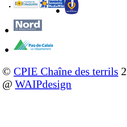
©
CPIE Chaîne des terrils
2
@
WAIPdesign