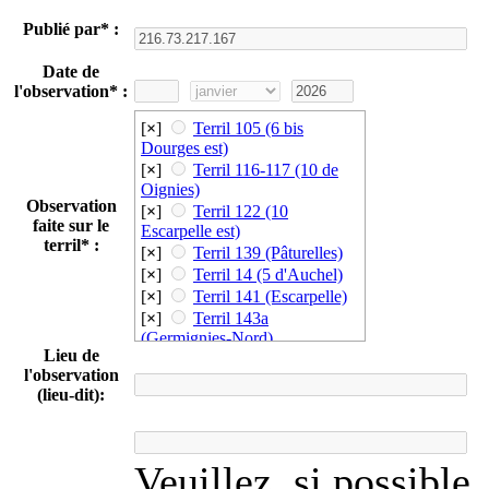
Publié par* :
Date de
l'observation* :
[
×
]
Terril 105 (6 bis
Dourges est)
[
×
]
Terril 116-117 (10 de
Oignies)
Observation
[
×
]
Terril 122 (10
faite sur le
Escarpelle est)
terril* :
[
×
]
Terril 139 (Pâturelles)
[
×
]
Terril 14 (5 d'Auchel)
[
×
]
Terril 141 (Escarpelle)
[
×
]
Terril 143a
(Germignies-Nord)
Lieu de
[
×
]
Terril 152/153
l'observation
(Audiffret)
(lieu-dit):
[
×
]
Terril 16 (1 de Ferfay)
[
×
]
Terril 162 (Renard)
[
×
]
Terril 175-175a
(Sabatier Nord)
Veuillez, si possible
[
×
]
Terril 2-3 (Pays à part)