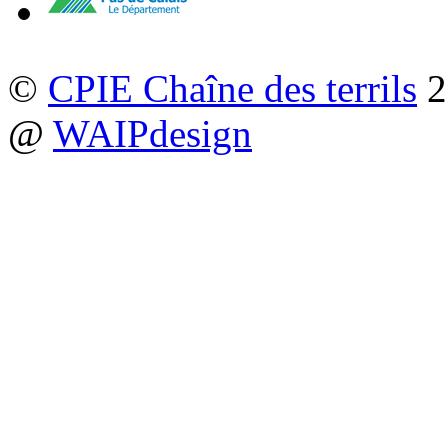
©
CPIE Chaîne des terrils
2
@
WAIPdesign