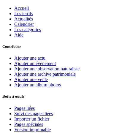
Accueil
Les terrils
Actualités
Calendrier
Les catégories
Aide
Contribuer
Ajouter une actu
Ajouter un évènement
Ajouter une observation naturaliste
Ajouter une archive patrimoniale
Ajouter une veille
Ajouter un album photos
Boîte à outils
Pages liées
Suivi des pages liées
Importer un fichier
Pages spéciales
Version imprimable