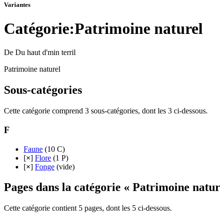
Variantes
Catégorie:Patrimoine naturel
De Du haut d'min terril
Patrimoine naturel
Sous-catégories
Cette catégorie comprend 3 sous-catégories, dont les 3 ci-dessous.
F
Faune
‎
(10 C)
[
×
]
Flore
‎
(1 P)
[
×
]
Fonge
‎
(vide)
Pages dans la catégorie « Patrimoine natur
Cette catégorie contient 5 pages, dont les 5 ci-dessous.