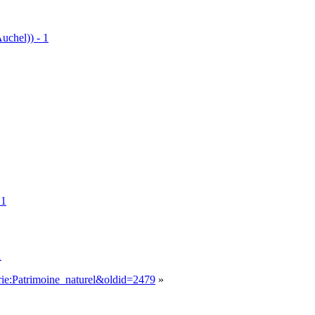
uchel)) - 1
 1
1
gorie:Patrimoine_naturel&oldid=2479
»