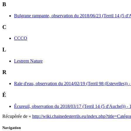
B
Bulgrane rampante, observation du 2018/06/23 (Terril 14 (5 d'A
C
CCCO
L
Lestrem Nature
R
Rale d'eau, observation du 2014/02/19 (Terril 98 (Estevelles)) -
É
Écureuil, observation du 2018/03/17 (Terril 14 (5 d'Auchel)) - 
Récupérée de «
http://wiki.chainedesterrils.eu/index.php?title=Caté
Navigation