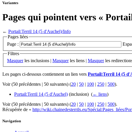
Variantes
Pages qui pointent vers « Portai
←
Portail:Terril 14 (5 d'Auchel)/Info
Pages liées
Page :
Espa
Filtres
Masquer
les inclusions |
Masquer
les liens |
Masquer
les redirection
Les pages ci-dessous contiennent un lien vers
Portail:Terril 14 (5 d
Voir (50 précédentes | 50 suivantes) (
20
|
50
|
100
|
250
|
500
).
Portail:Terril 14 (5 d'Auchel)
(inclusion) ‎
(
← liens
)
Voir (50 précédentes | 50 suivantes) (
20
|
50
|
100
|
250
|
500
).
Récupérée de «
http://wiki.chainedesterrils.eu/Spécial:Pages_liées/P
Navigation