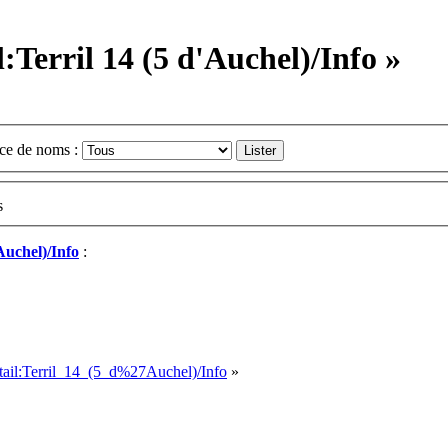
l:Terril 14 (5 d'Auchel)/Info »
ce de noms :
s
'Auchel)/Info
:
ortail:Terril_14_(5_d%27Auchel)/Info
»