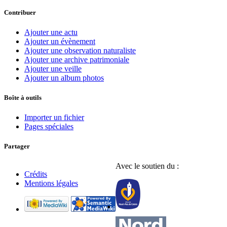
Contribuer
Ajouter une actu
Ajouter un évènement
Ajouter une observation naturaliste
Ajouter une archive patrimoniale
Ajouter une veille
Ajouter un album photos
Boîte à outils
Importer un fichier
Pages spéciales
Partager
Avec le soutien du :
Crédits
Mentions légales