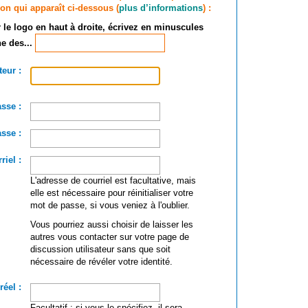
ion qui apparaît ci-dessous (
plus d’informations
) :
 le logo en haut à droite, écrivez en minuscules
e des...
teur :
sse :
sse :
riel :
L'adresse de courriel est facultative, mais
elle est nécessaire pour réinitialiser votre
mot de passe, si vous veniez à l'oublier.
Vous pourriez aussi choisir de laisser les
autres vous contacter sur votre page de
discussion utilisateur sans que soit
nécessaire de révéler votre identité.
éel :
Facultatif : si vous le spécifiez, il sera