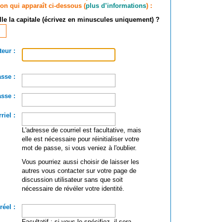
ion qui apparaît ci-dessous (
plus d’informations
) :
lle la capitale (écrivez en minuscules uniquement) ?
teur :
sse :
sse :
riel :
L'adresse de courriel est facultative, mais
elle est nécessaire pour réinitialiser votre
mot de passe, si vous veniez à l'oublier.
Vous pourriez aussi choisir de laisser les
autres vous contacter sur votre page de
discussion utilisateur sans que soit
nécessaire de révéler votre identité.
éel :
Facultatif : si vous le spécifiez, il sera