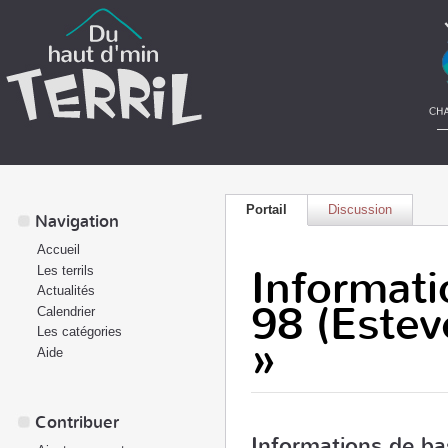
Portail
Discussion
Navigation
Accueil
Informatio
Les terrils
Actualités
98 (Estev
Calendrier
Les catégories
»
Aide
Contribuer
Informations de ba