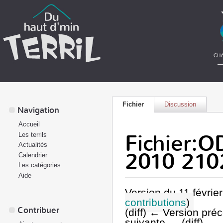
Fichier
Discussion
Navigation
Accueil
Fichier
Les terrils
Actualités
2010 210
Calendrier
Les catégories
Aide
Version du 11 févrie
contributions
)
Contribuer
(diff) ← Version préc
suivante → (diff)