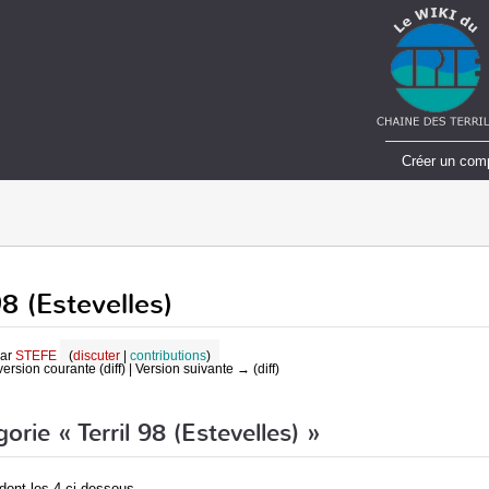
Créer un com
98 (Estevelles)
par
STEFE
(
discuter
|
contributions
)
version courante (diff) | Version suivante → (diff)
rie « Terril 98 (Estevelles) »
dont les 4 ci-dessous.