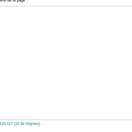
tenu de la page :
 116-117 (10 de Oignies)
.