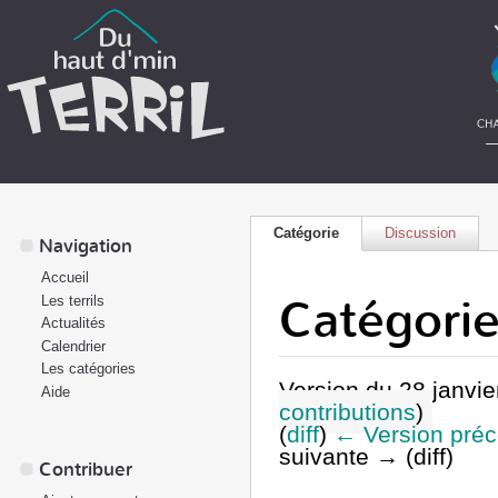
Catégorie
Discussion
Navigation
Accueil
Catégori
Les terrils
Actualités
Calendrier
Les catégories
Version du 28 janvi
Aide
contributions
)
(
diff
)
← Version pré
suivante → (diff)
Contribuer