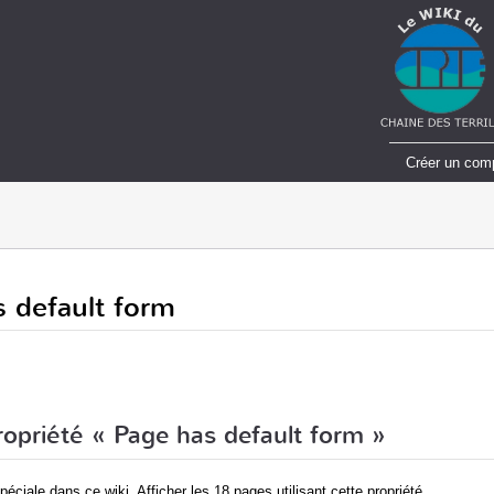
Créer un com
s default form
propriété « Page has default form »
péciale dans ce wiki. Afficher les 18 pages utilisant cette propriété.