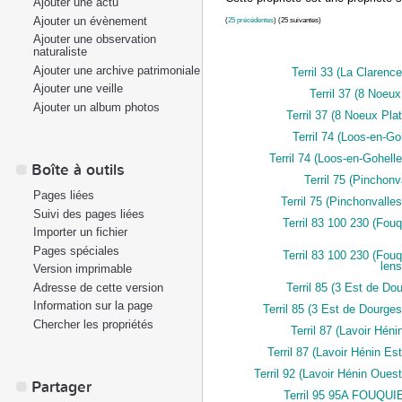
Ajouter une actu
Ajouter un évènement
(
25 précédentes
) (25 suivantes)
Ajouter une observation
naturaliste
Ajouter une archive patrimoniale
Terril 33 (La Clarence
Ajouter une veille
Terril 37 (8 Noeux
Ajouter un album photos
Terril 37 (8 Noeux Plat
Terril 74 (Loos-en-Go
Terril 74 (Loos-en-Gohelle
Boîte à outils
Terril 75 (Pinchonv
Pages liées
Terril 75 (Pinchonvalles
Suivi des pages liées
Terril 83 100 230 (Fouq
Importer un fichier
Pages spéciales
Terril 83 100 230 (Fouq
lens
Version imprimable
Adresse de cette version
Terril 85 (3 Est de Do
Information sur la page
Terril 85 (3 Est de Dourges
Chercher les propriétés
Terril 87 (Lavoir Héni
Terril 87 (Lavoir Hénin Est
Terril 92 (Lavoir Hénin Ouest
Partager
Terril 95 95A FOUQU