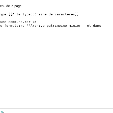
tenu de la page :
ne
.