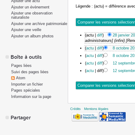
Ajouter une actu
Légende : (actu) = différence avec
Ajouter un évènement
Ajouter une observation
naturaliste
Ajouter une archive patrimoniale
Ajouter une veille
(actu |
diff
)
28 janvier 2
Ajouter un album photos
administrateurs] (infini) [Re
(
actu
|
diff
)
8 octobre 20
(
actu
|
diff
)
8 octobre 20
Boîte à outils
(
actu
|
diff
)
12 septembr
Pages liées
(
actu
| diff)
12 septembr
Suivi des pages liées
Atom
Importer un fichier
Pages spéciales
Information sur la page
Crédits
Mentions légales
Partager