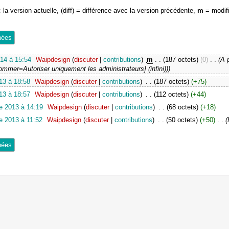
 la version actuelle, (diff) = différence avec la version précédente,
m
= modifi
014 à 15:54
‎
Waipdesign
(
discuter
|
contributions
)
‎
m
. .
(187 octets)
(0)
‎
. .
(A 
nommer=Autoriser uniquement les administrateurs] (infini)))
13 à 18:58
‎
Waipdesign
(
discuter
|
contributions
)
‎
. .
(187 octets)
(+75)
13 à 18:57
‎
Waipdesign
(
discuter
|
contributions
)
‎
. .
(112 octets)
(+44)
e 2013 à 14:19
‎
Waipdesign
(
discuter
|
contributions
)
‎
. .
(68 octets)
(+18)
e 2013 à 11:52
‎
Waipdesign
(
discuter
|
contributions
)
‎
. .
(50 octets)
(+50)
‎
. .
(