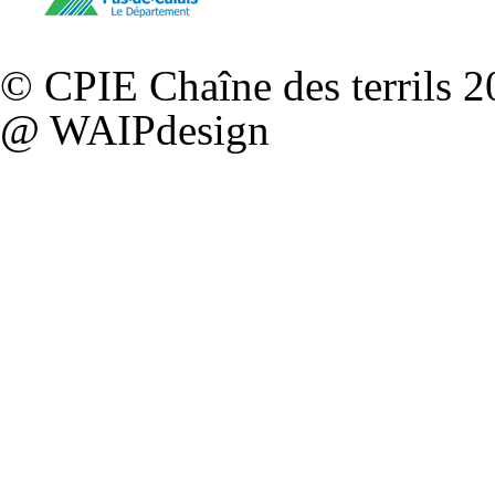
©
CPIE Chaîne des terrils
20
@
WAIPdesign