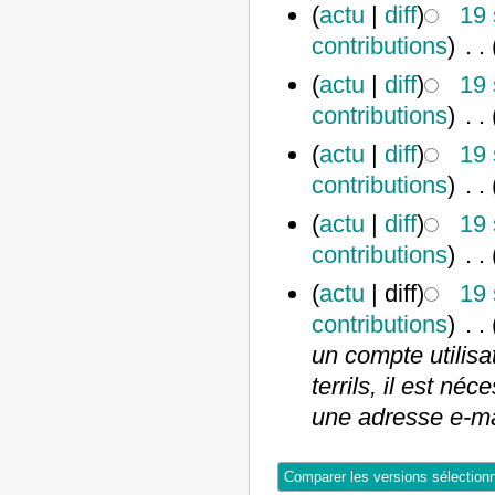
(
actu
|
diff
)
19 
contributions
)
‎
. .
(
actu
|
diff
)
19 
contributions
)
‎
. .
(
actu
|
diff
)
19 
contributions
)
‎
. .
(
actu
|
diff
)
19 
contributions
)
‎
. .
(
actu
| diff)
19 
contributions
)
‎
. .
un compte utilisa
terrils, il est n
une adresse e-mai