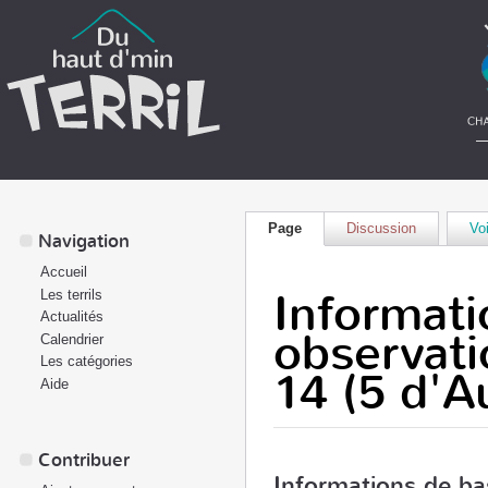
Page
Discussion
Voi
Navigation
Accueil
Informati
Les terrils
Actualités
observati
Calendrier
Les catégories
14 (5 d'Au
Aide
Contribuer
Informations de ba