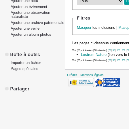
Ajouter une actu
Ajouter un évènement
Ajouter une observation
naturaliste
Filtres
Ajouter une archive patrimoniale
Masquer
les inclusions |
Masqu
Ajouter une veille
Ajouter un album photos
Les pages ci-dessous contiennent
Voir (50 précédentes | 50 suivantes) (
20
|
50
|
100
|
250
|
5
Boîte à outils
Lestrem Nature
(lien vers le f
Voir (50 précédentes | 50 suivantes) (
20
|
50
|
100
|
250
|
5
Importer un fichier
Pages spéciales
Crédits
Mentions légales
Partager