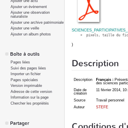
Ajouter une actu
Ajouter un évènement
Ajouter une observation
naturaliste
Ajouter une archive patrimoniale
Ajouter une veille
SCIENCES_PARTICIPATIVES_
Ajouter un album photos
)
Boîte à outils
Description
Pages liées
Suivi des pages liées
Importer un fichier
Description
Français :
Présentat
Pages spéciales
des sciences parti
Version imprimable
Date de
11 février 2014
, 10
Adresse de cette version
création
Information sur la page
Source
Travail personnel
Chercher les propriétés
Auteur
STEFE
Partager
Conditions d'u