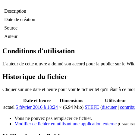
Description
Date de création
Source
Auteur
Conditions d'utilisation
L'auteur de cette œuvre a donné son accord pour la publier sur le Wiki 
Historique du fichier
Cliquer sur une date et heure pour voir le fichier tel qu'il était à ce mo
Date et heure
Dimensions
Utilisateur
actuel
5 février 2016 à 18:24
×
(6,94 Mio)
STEFE
(
discuter
|
contrib
Vous ne pouvez pas remplacer ce fichier.
Modifier ce fichier en utilisant une application externe
(Consulte