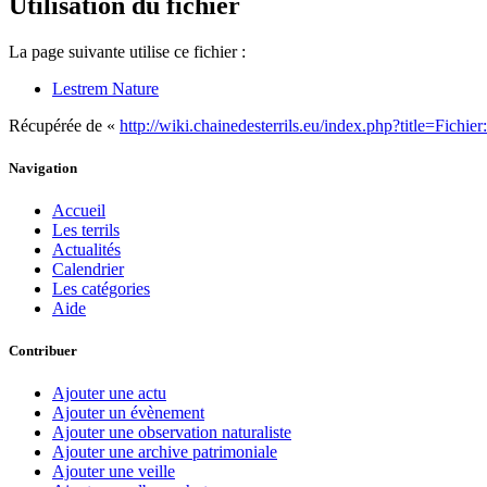
Utilisation du fichier
La page suivante utilise ce fichier :
Lestrem Nature
Récupérée de «
http://wiki.chainedesterrils.eu/index.php?title=Fich
Navigation
Accueil
Les terrils
Actualités
Calendrier
Les catégories
Aide
Contribuer
Ajouter une actu
Ajouter un évènement
Ajouter une observation naturaliste
Ajouter une archive patrimoniale
Ajouter une veille